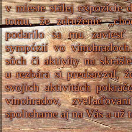
v mieste stálej expozície 
tomu, že združenie „cho
podarilo sa mu zaviesť 
sympózií vo vinohradoch.
sôch či aktivity na skráš
u rezbára si predsavzal, ž
svojich aktivitách pokrač
vinohradov, zveľaďova
spoliehame aj na Vás a už t