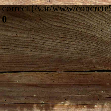
correct (/var/www/concrete5
0