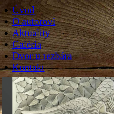
Úvod
O autorovi
Aktuality
Galéria
Dvor u rezbára
Kontakt