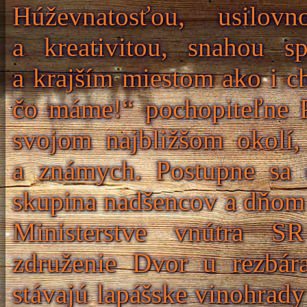
Húževnatosťou, usilov
a kreativitou, snahou s
a krajším miestom ako i 
čo máme!“ pochopiteľne P
svojom najbližšom okolí, 
a známych. Postupne sa 
skupina nadšencov a dňom 
Ministerstve vnútra SR
združenie Dvor u rezbár
stávajú lapášske vinohrad