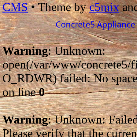
CMS
• Theme by
c5mix
an
Concrete5 Appliance
Warning
: Unknown:
open(/var/www/concrete5/f
O_RDWR) failed: No space l
on line
0
Warning
: Unknown: Failed 
Please verify that the curren