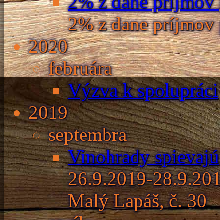
2% z dane príjmov 
2% z dane príjmov 
2020
februára
Výzva k spolupráci
2019
septembra
Vinohrady spievajú
26.9.2019-28.9.201
Malý Lapáš, č. 30